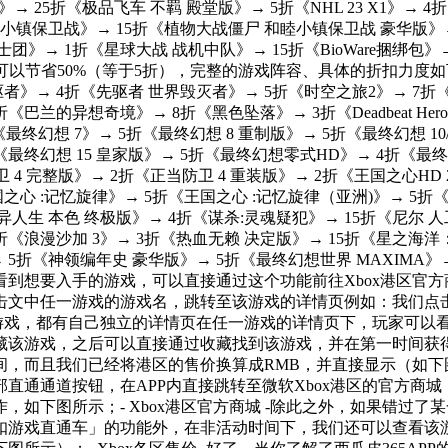
→ 25折《极品飞车 不羁 殿堂版》→ 5折《NHL 23 X1》→ 4折
睦小镇保卫战》→ 15折《植物大战僵尸 和睦小镇保卫战 豪华版》→
→ 1折《星球大战 战机中队》→ 15折《BioWare捆绑包》→ 
可以节省50%（等于5折），完整的游戏阵容、具体的折扣力度
者》→ 4折《先驱者 世界毁灭者》→ 5折《时空之旅2》→ 7折《尼
》→ 5折《巴兰的异想奇境》→ 8折《黑色坠落》→ 3折《Deadbeat 
最终幻想 7》→ 5折《最终幻想 8 重制版》→ 5折《最终幻想 10
4折《最终幻想 15 皇家版》→ 5折《最终幻想零式HD》→ 4折《最
卫 4 完整版》→ 2折《正当防卫 4 重装版》→ 2折《王国之心HD 
国之心 :记忆旋律》→ 5折《王国之心 :记忆旋律（亚洲)》→ 5折
本色 终极版》→ 4折《谋杀:灵魂疑犯》→ 15折《尼尔 人工生命 ve
3折《浪漫沙加 3》→ 3折《热血无赖 决定版》→ 15折《星之
 5折《神领编年史 豪华版》→ 5折《最终幻想世界 MAXIMA
到想要入手的游戏，可以直接通过这个功能前往Xbox港区官方
击文中任一游戏的游戏名，跳转至该游戏的详情页例如：我们点
的Xbox游戏，都有自己独立的详情页在任一游戏的详情页下，玩家
藏该游戏，之后可以直接通过收藏找到该游戏，并在第一时间获
，而且我们已经将港区的售价换算成RMB，并直接显示（如下图
直通通道按钮，在APP内直接跳转至微软Xbox港区的官方商
如下图所示；- Xbox港区官方商城 -除此之外，如果错过了
扣游戏直通车」的功能外，在非活动时间下，我们还可以查看该