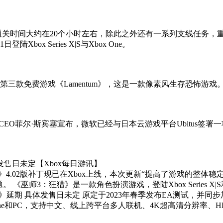
s透露，本作的通关时间大约在20个小时左右，除此之外还有一系列支
x Series X|S与Xbox One。
员现可领取三月第三款免费游戏《Lamentum》，这是一款像素风生存恐怖游戏
游戏部门CEO菲尔·斯宾塞宣布，微软已经与日本云游戏平台Ubit
发售日未定【Xbox每日游讯】
猎》4.02版补丁现已在Xbox上线，本次更新“提高了游戏的整
。 《巫师3：狂猎》是一款角色扮演游戏，登陆Xbox Series X|S
。《光年边境》延期 具体发售日未定 原定于2023年春季发布EA测试
ox One和PC，支持中文、线上跨平台多人联机、4K超高清分辨率、HD