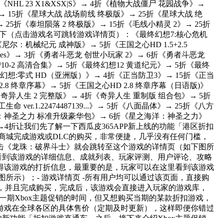
《NHL 23 X1&XSX|S》→ 4折《植物大战僵尸 花园战争》→
 15折《星球大战 战场前线 终极版》→ 25折《星球大战 绝
25折《泰坦陨落 2 终极版》→ 15折《毛线小精灵 2》→ 25折
如下（点击游戏名可跳转游戏详情页）：《最终幻想7:核心危机
尔：机械纪元 成神版》→ 5折《王国之心HD 1.5+2.5
Heroes》→ 3折《勇者斗恶龙 创世小玩家 2》→ 6折《勇者斗恶龙
/10-2 高清合集》→ 5折《最终幻想12 黄道纪元》→ 5折《最终
终幻想:零式 HD（亚洲版）》→ 4折《正当防卫3》→ 15折《正当
2.8 终章序幕》→ 5折《王国之心HD 2.8 终章序幕（日语版)》
《奇异人生 2 完整版》→ 4折《奇异人生 重制版 组合包》→ 5折
r.1.22474487139...》→ 5折《八面晶体》→ 25折《八方
海洋：神圣之力 标准升级豪华包》→ 6折《星之海洋：神圣之力》
》→4折让我们先了解一下西瓜皮365APP新上线的功能「港区折扣
商城完成游戏或DLC的购买，非常便捷，几乎没有任何门槛，
击《龙珠：破界斗士》就会跳转至这个游戏的详情页（如下图所
可以看到该游戏的详细信息、成就列表、玩家评测、用户评论、攻略
得该游戏的打折信息，最重要的是，玩家可以在这里看到该游戏
所示）；- 游戏详情页 -所有用户均可以通过该页面，直接购
城，并且完成购买，完成后，该游戏会直接进入玩家的游戏库，
某一期Xbox主题促销的时间，但又想购买当期的某款折扣游戏，
游戏在全球各区的具体售价（定期及时更新），这样即便你错过