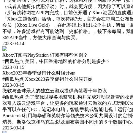
了促销时间，也可以对比价格，选择相对便宜的版本入手（如下图所
（或者其他折扣优惠活动）时，就会更方便，因为除了可以查
（所有跳转均在APP内完成，目前仅开通了Xbox港区的直购
「Xbox主题促销」活动，每次持续7天，官方会在每周二公布
会员（Xbox Live Gold），在此基础上推出1-2个
不错，许多游戏都有可能达到「史低价格」，接下来每周，我
365APP当中，方便大家查询与购买。
2023-03-14
Xbox订阅与PlayStation 订阅有哪些区别？
#西瓜热点
美国，中国香港地区的价格分别是多少？
2023-03-15
Xbox2023年春季促销什么时候开始
#西瓜热点
Xbox2023春季促销什么时候开始
2023-03-15
微软与全球最大的独立云游戏提供商签署十年协议
#西瓜热点
为了安抚世界各地监管机构并完成对动视暴雪的收购，微软
戏引入该云游戏平台，让更多的玩家通过云游戏的方式玩到Xbox与Wi
乎可以在任何PC，笔记本电脑，智能手机或智能电视上运行他们
Boosteroid利用与华硕和英特尔等领先技术公司共同设计的定制
瑞典、斯洛伐克和乌克兰;以及遍布美国不同州的 6 个数据中心。
2023-03-14