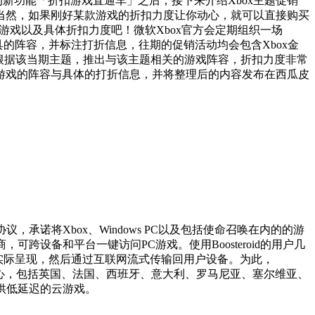
P的新功能「折扣游戏直通车」之后，接下来介绍Xbox主题促销
当然，如果刚好某款游戏的折扣力度让你动心，就可以直接购买
些游戏以及具体折扣力度吧！微软Xbox官方会定期组织一场
具的阵容，并标注打折信息，往期的促销活动均会包含Xbox金
题，并根据该当期主题，推出与该主题相关的游戏阵容，折扣力度非常
游戏的阵容与具体的打折信息，并将整理后的内容发布在西瓜皮
，承诺将Xbox、Windows PC以及包括使命召唤在内的的游
商，可跨设备和平台一键访问PC游戏。使用Boosteroid的用户几
游戏实际呈现，然后通过互联网流式传输回用户设备。为此，
2 个数据中心，包括英国、法国、西班牙、意大利、罗马尼亚、塞尔维亚、
提供低延迟的云游戏。