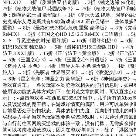
NFL X1》→ 3折《质量效应 传奇版》→ 3折《镜之边缘 催化剂》
25折《植物大战僵尸 花园战争 2》→ 25折《植物大战僵尸 和
地：陨落的武士团 豪华版》→ 1折《星球大战 绝地：陨落的武士团》
史克威尔艾尼克斯共有98款游戏或DLC正在促销中，整体最多
重聚》→ 8折《最终幻想7:核心危机 重聚 豪华版》→ 8折《先驱
ReMIX》→ 5折《王国之心HD 1.5+2.5 ReMIX（日语版)
XI S：寻觅逝去的时光 最终版》→ 65折《最终幻想 9》→ 5折《
幻想15:战友 独立版》→ 5折《最终幻想15:口袋版 HD》→ 
防卫 3 XXL版》→ 15折《正当防卫 4 黄金版》→ 2折《正当防
→ 5折《王国之心 3》→ 5折《王国之心3 日语版》→ 5折《王
《奇异人生 本色》→ 4折《奇异人生 本色 豪华版》→ 4折《奇异人生 
旅人》→ 5折《先驱者 世界毁灭者》→ 5折《浪漫沙加2》→ 
→ 6折《星之海洋：神圣之力 豪华版》→ 6折《神领编年史》→
游戏直通车」，各位玩家在浏览游戏相关的打折信息时，如果看
使用该功能的具体方式如下：在浏览文章的同时，可以直接点
示）；- 点击游戏名 -在西瓜皮365APP当中，几乎所有
以及该游戏的魔王榜，在游戏详情页的底部，用户可以单独收
目前是否处于折扣状态、具体的折扣力度、距离折扣结束的时间
买想要入手的游戏当玩家想要购买该游戏时，可以通过点击底部
与自行前往官网购买游戏的体验一致，没有门槛，无需多余操作，
就可以考虑收藏该游戏，因为在游戏详情页下，除了「港区折