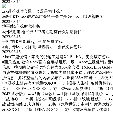
2023-03-15
xsx进游戏时会黑一会屏是为什么？
#硬件专区
xsx进游戏时会黑一会屏是为什么可以改善吗？
2023-03-15
地平线5什么时候打折
#极限竞速 地平线 5
或者近期有什么活动折扣
2023-03-15
手机在哪里查看xgpu会员免费游戏
#新手专区
手机在哪里查看xgpu会员免费游戏
2023-03-15
Xbox主题促销：本周的促销主题是XGP、EA、史克威尔游戏
#西瓜热点
微软Xbox官方会定期组织一场「Xbox主题促销
信息，往期的促销活动均会包含Xbox金会员（Xbox Live
与该主题相关的游戏阵容，折扣力度非常不错，许多游戏都有
折信息，并将整理后的内容发布在西瓜皮365APP当中，方便大家查
EA游戏主题共有87款游戏或DLC（《模拟人生4》各种资料
页）：《FIFA 23 XSX|S》→ 5折《极品飞车 热焰》→ 5折《死亡空间 豪华版
2042 终极版》→ 45折《圣歌》→ 1折《圣歌 黎明军团版》→ 1折《
《战地4》→ 35折《战地4 高级版》→ 25折《战地 硬仗》→ 3
战 战场前线 2 庆典版》→ 25折《龙腾世纪：审判 年度游戏版》→ 25折《
& XSX|S》→ 5折《FIFA 23 X1》→ 5折《超级房车赛：传奇