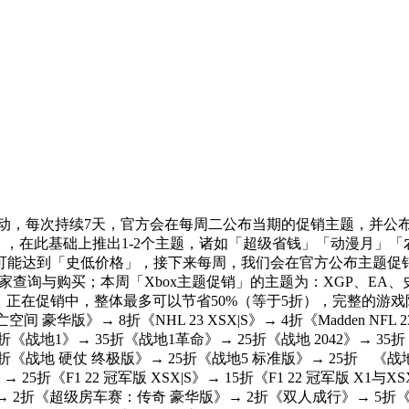
」活动，每次持续7天，官方会在每周二公布当期的促销主题，并
 Gold），在此基础上推出1-2个主题，诸如「超级省钱」「动
可能达到「史低价格」，接下来每周，我们会在官方公布主题促
询与购买；本周「Xbox主题促销」的主题为：XGP、EA、史克威尔
片）正在促销中，整体最多可以节省50%（等于5折），完整的
》→ 8折《NHL 23 XSX|S》→ 4折《Madden NFL 23 All Madd
战地1》→ 35折《战地1革命》→ 25折《战地 2042》→ 35折《战地
5折《战地 硬仗 终极版》→ 25折《战地5 标准版》→ 25折 《战
F1 22 冠军版 XSX|S》→ 15折《F1 22 冠军版 X1与XSX|S》
》→ 2折《超级房车赛：传奇 豪华版》→ 2折《双人成行》→ 5折《任意迷途