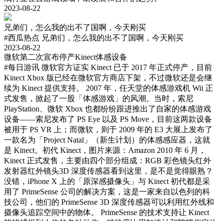
2023-08-22
兄弟们，怎么我的出不了国啊，今天刚买
#西瓜热点
兄弟们，怎么我的出不了国啊，今天刚买
2023-08-22
微软第二次宣布停产Kinect体感设备
#每日游讯
微软官方证实 Kinect 已于 2017 年正式停产，目前
Kinect Xbox 版已经在微软官方商店下架，不过微软还是会继
续为 Kinect 提供支持。 2007 年，任天堂的体感游戏机 Wii 正
式发售，掀起了一股「体感游戏」的风潮。当时，索尼
PlayStation、微软 Xbox 也都纷纷跟进推出了自家的体感游戏
设备——索尼发布了 PS Eye 以及 PS Move，目前这两款设备
被用于 PS VR 上；而微软，则于 2009 年的 E3 大展上发布了
一款名为「Project Natal」（新生计划）的体感感应器，这就
是 Kinect。初代 Kinect，图片来源：Amazon 2010 年 6 月，
Kinect 正式发售，主要由四个部分组成：RGB 彩色镜头红外
发射器红外镜头3D 深度传感器看到这里，是不是觉得眼熟？
没错，iPhone X 上的「原深感摄像头」与 Kinect 初代都是采
用了 PrimeSense 公司的解决方案，这是一家来自以色列的科
技公司，他们的 PrimeSense 3D 深度传感器可以利用红外线和
摄像头追踪空间中的物体。 PrimeSense 的技术支持让 Kinect