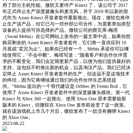
用了部分主机性能。微软又要停产 Kinect 了。该公司于 2017
年正式停止生产深度摄像头和麦克风，并于 2019 年以新的形
式作为 Azure Kinect 开发者套件重新推出。现在，微软也将停
止生产该产品，但它已与一些外部公司合作，为需要类似类型
设备的人提供可供选择的产品。微软公司的斯瓦蒂-梅塔
（Swati Mehta）在公司网站上发布的一篇文章中说，如果你想
购买剩余的 Azure Kinect 开发者套件，它们将一直供应到 10
月底或"卖完为止"。如果你已经有一个，Mehta 承诺你可以继
续使用它，"不会中断"。梅塔写道："随着客户和合作伙伴需
求的不断变化，我们会定期更新产品，以便为他们提供最好的
支持。这包括不时推出新的机会，以及淘汰产品。我们已经决
定终止 Azure Kinect 开发者套件的生产，但这远不是这项技术
的终结，因为它将继续通过我们的合作伙伴生态系统提
供。"Mehta 提出的一个替代建议是 Orbbec 的 Femto Bolt，它
使用了 Azure Kinect 开发者套件中的深度摄像头模块。第一代
Kinect 与 Xbox 360 一起推出。使用 Xbox One 原本需要较新
版本的 Kinect，但微软在 Xbox One 发布前改变了这一政策。
就在该游戏机上市几个月后，微软发布了一款没有捆绑 Kinect
的 Xbox One。
2023-08-22