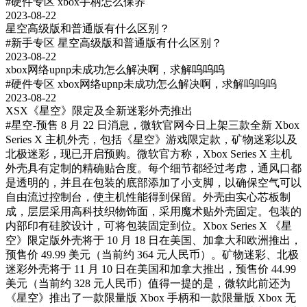
#硬件专区
xbox手柄怎么保养
2023-08-22
星空高级版和普通版有什么区别？
#新手专区
星空高级版和普通版有什么区别？
2023-08-22
xbox网络upnp未成功怎么解决啊，求解呜呜呜
#硬件专区
xbox网络upnp未成功怎么解决啊，求解呜呜呜
2023-08-22
XSX《星空》限定及全新迷彩外壳推出
#星空-预售
8 月 22 日消息，微软官网今日上架三款全新 Xbox
Series X 主机外壳，包括《星空》游戏限定款，矿物迷彩以及
北极迷彩，现已开启预购。微软官方称，Xbox Series X 主机
外壳具有定制的精确贴合度。每个细节都经过考虑，通风口都
是透明的，并且在包装的底部添加了小支脚，以确保空气可以
自由流过控制台，使主机性能得到保留。外壳由实心芯板制
成，层层采用高科技织物饰面，采用魔术贴外壳固定。包装的
内部印有硅胶设计，可将包装固定到位。Xbox Series X 《星
空》限定版外壳将于 10 月 18 日在美国、加拿大和欧洲推出，
预售价 49.99 美元（当前约 364 元人民币）。矿物迷彩、北极
迷彩外壳将于 11 月 10 日在美国和加拿大推出，预售价 44.99
美元（当前约 328 元人民币）值得一提的是，微软此前还为
《星空》推出了一款限量版 Xbox 手柄和一款限量版 Xbox 无