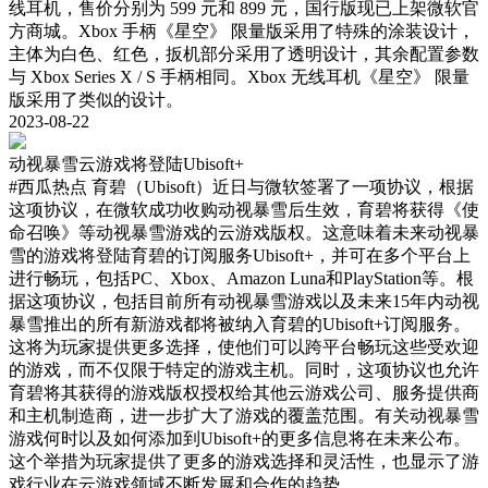
线耳机，售价分别为 599 元和 899 元，国行版现已上架微软官
方商城。Xbox 手柄《星空》 限量版采用了特殊的涂装设计，
主体为白色、红色，扳机部分采用了透明设计，其余配置参数
与 Xbox Series X / S 手柄相同。Xbox 无线耳机《星空》 限量
版采用了类似的设计。
2023-08-22
动视暴雪云游戏将登陆Ubisoft+
#西瓜热点
育碧（Ubisoft）近日与微软签署了一项协议，根据
这项协议，在微软成功收购动视暴雪后生效，育碧将获得《使
命召唤》等动视暴雪游戏的云游戏版权。这意味着未来动视暴
雪的游戏将登陆育碧的订阅服务Ubisoft+，并可在多个平台上
进行畅玩，包括PC、Xbox、Amazon Luna和PlayStation等。根
据这项协议，包括目前所有动视暴雪游戏以及未来15年内动视
暴雪推出的所有新游戏都将被纳入育碧的Ubisoft+订阅服务。
这将为玩家提供更多选择，使他们可以跨平台畅玩这些受欢迎
的游戏，而不仅限于特定的游戏主机。同时，这项协议也允许
育碧将其获得的游戏版权授权给其他云游戏公司、服务提供商
和主机制造商，进一步扩大了游戏的覆盖范围。有关动视暴雪
游戏何时以及如何添加到Ubisoft+的更多信息将在未来公布。
这个举措为玩家提供了更多的游戏选择和灵活性，也显示了游
戏行业在云游戏领域不断发展和合作的趋势。