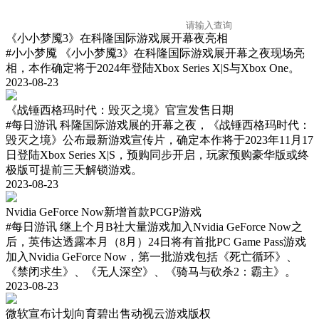
《小小梦魇3》在科隆国际游戏展开幕夜亮相
#小小梦魇
《小小梦魇3》在科隆国际游戏展开幕之夜现场亮
相，本作确定将于2024年登陆Xbox Series X|S与Xbox One。
2023-08-23
《战锤西格玛时代：毁灭之境》官宣发售日期
#每日游讯
科隆国际游戏展的开幕之夜，《战锤西格玛时代：
毁灭之境》公布最新游戏宣传片，确定本作将于2023年11月17
日登陆Xbox Series X|S，预购同步开启，玩家预购豪华版或终
极版可提前三天解锁游戏。
2023-08-23
Nvidia GeForce Now新增首款PCGP游戏
#每日游讯
继上个月B社大量游戏加入Nvidia GeForce Now之
后，英伟达透露本月（8月）24日将有首批PC Game Pass游戏
加入Nvidia GeForce Now，第一批游戏包括《死亡循环》、
《禁闭求生》、《无人深空》、《骑马与砍杀2：霸主》。
2023-08-23
微软宣布计划向育碧出售动视云游戏版权