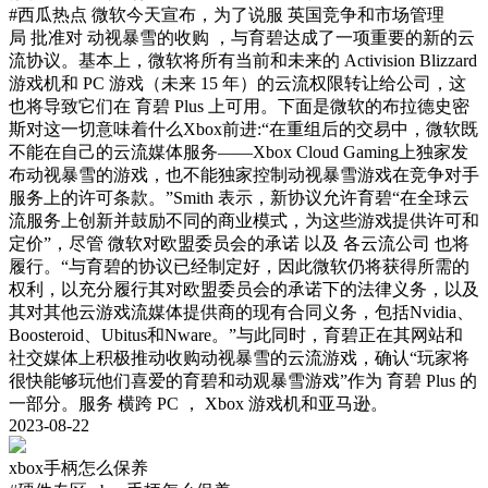
#西瓜热点
微软今天宣布，为了说服 英国竞争和市场管理
局 批准对 动视暴雪的收购 ，与育碧达成了一项重要的新的云
流协议。基本上，微软将所有当前和未来的 Activision Blizzard
游戏机和 PC 游戏（未来 15 年）的云流权限转让给公司，这
也将导致它们在 育碧 Plus 上可用。下面是微软的布拉德史密
斯对这一切意味着什么Xbox前进:“在重组后的交易中，微软既
不能在自己的云流媒体服务——Xbox Cloud Gaming上独家发
布动视暴雪的游戏，也不能独家控制动视暴雪游戏在竞争对手
服务上的许可条款。”Smith 表示，新协议允许育碧“在全球云
流服务上创新并鼓励不同的商业模式，为这些游戏提供许可和
定价”，尽管 微软对欧盟委员会的承诺 以及 各云流公司 也将
履行。“与育碧的协议已经制定好，因此微软仍将获得所需的
权利，以充分履行其对欧盟委员会的承诺下的法律义务，以及
其对其他云游戏流媒体提供商的现有合同义务，包括Nvidia、
Boosteroid、Ubitus和Nware。”与此同时，育碧正在其网站和
社交媒体上积极推动收购动视暴雪的云流游戏，确认“玩家将
很快能够玩他们喜爱的育碧和动观暴雪游戏”作为 育碧 Plus 的
一部分。服务 横跨 PC ， Xbox 游戏机和亚马逊。
2023-08-22
xbox手柄怎么保养