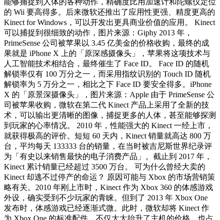
能够捕捉到人体的各种动作，精确度比用加速计和陀螺仪定位
的 Wii 要高得多。后来微软还推出了应用性更强、精度更高的
Kinect for Windows，可以开发出更具商业价值的应用。 Kinect
可以捕捉到很细致的动作，图片来源：Giphy 2013 年，
PrimeSense 公司被苹果以 3.45 亿美金的价格收购，最终的成
果就是 iPhone X 上的「原深感摄像头」，苹果将这项技术与
人工智能技术相结合，最终催生了 Face ID。 Face ID 的随机
解锁率仅有 100 万分之一，而采用指纹识别的 Touch ID 随机
解锁率为 5 万分之一，相比之下 Face ID 要安全得多。iPhone
X 的「原景深摄像头」，图片来源：Apple 由于 PrimeSense 公
司被苹果收购，微软在第二代 Kinect 产品上采用了全新的技
术，可以输出更清晰的图像，捕捉更多的人体，甚至能够探测
到玩家的心率情况。 2010 年，性能强大的 Kinect 一经上市，
就获得极高的评价。短短 60 天内，Kinect 销量就高达 800 万
台，平均每天 133333 台的销量，在当时被吉尼斯世界纪录评
为「有史以来销售最快的电子消费产品」。截止到 2017 年，
Kinect 累计销量已经超过 3500 万台。 可为什么曾经大卖的
Kinect 却逃不过停产的命运？ 原因可能与 Xbox 的市场营销策
略有关。2010 年刚上市时，Kinect 作为 Xbox 360 的体感游戏
外设，确实受到不少玩家的青睐。但到了 2013 年 Xbox One
发布时，体感游戏已经逐渐式微。此时，微软却将 Kinect 作
为 Xbox One 的标准配件，不仅大大抬升了主机的价格，也占