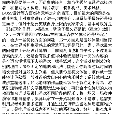
前的作品要差一些；匹诺曹的谎言，相当优秀的魂系游戏模仿
者，在箱庭地图构造、碎片叙事、装备构成、美术风格、
BOSS设计等方面都有意料之外的表现，目前最大的问题是在
战斗机制上对难度进行了进一步的提升，魂系新手最好还是绕
道而行，但对于想要突破自身上限的玩家来说，基本可以算是
一部必玩的作品。S档星空，犹豫了很久还是把《星空》放到
了S，一方面是因为在Xbox主机游玩该作的体验还是很稳定
的，会少一些优化方面的问题，另一方面则是游戏体量相当惊
人，在世界感和生活感上的营造可以算是只此一家，游戏最大
的问题在于开场设计薄弱，且前期剧情也相当平淡，不过随着
探索的深入，还是会有很多值得体验或是眼前一亮的内容的，
是个适合慢慢玩下去的游戏；猛兽派对，这个游戏放到S没啥
别的理由，虽然固定的地图和玩法可能会让你随着游玩时间的
增长慢慢对游戏失去兴趣，但只要你是初次体验，该作就一定
能够让你获得一段难得的发自内心的快乐时光；逆转裁判123
成步堂精选集，如此老牌的作品能延续至今就注定不容易，游
戏以逆转绝境和文字推理玩法为核心，再配合个性鲜明的人物
动画和台词以及紧扣游戏不同阶段的配乐，将一场又一场案件
演绎得相当精彩，就算玩家在一开始就知道凶手是谁，也需要
利用思考拿到更多证据，并通过法庭博弈适当地利用证据维护
正义，是推理游戏玩家不可错过的系列游戏。好的，那么九月