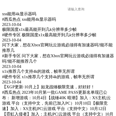
xss能用4k显示器吗
#西瓜热点
xss能用4k显示器吗
2023-10-04
极限国度x1x最高能开到几k分辨率多少帧
#硬件专区
极限国度x1x最高能开到几k分辨率多少帧
2023-10-04
问下大家，想在Xbox官网玩云游戏必须得有加速器吗?能不能
推荐几
#新手专区
问下大家，想在Xbox官网玩云游戏必须得有加速器
吗?能不能推荐几个
2023-10-04
x1x推荐几个支持4k的游戏，帧率无所谓
#硬件专区
x1x推荐几个支持4k的游戏，帧率无所谓
2023-10-04
【XGP更新·10月上】如龙战锤极限竞速，好好好！
#西瓜热点
2023年10月第一批GAME PASS更新名单现已公
布： 新增游戏：10月4日【战锤40K 暗潮】加入：XS主机|云
游戏 平台（支持中文，先前已加入PC）10月10日【极限竞
速】加入：XS主机|PC|云游戏 平台（支持中文）10月12日
【霓虹入侵者】加入：主机|PC|云游戏 平台（支持中文）10月