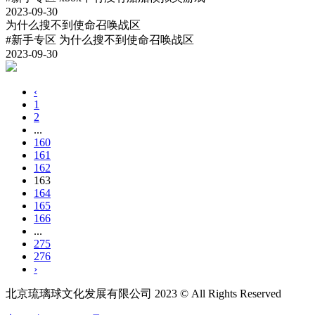
2023-09-30
为什么搜不到使命召唤战区
#新手专区
为什么搜不到使命召唤战区
2023-09-30
‹
1
2
...
160
161
162
163
164
165
166
...
275
276
›
北京琉璃球文化发展有限公司 2023 © All Rights Reserved