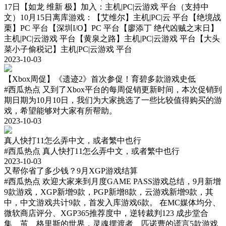
17日【如龙 维新 极】加入：主机|PC|云游戏 平台（支持中
文）10月15日离库游戏：【艾维尔】主机|PC|云 平台【绝境战
栗】PC 平台【深圳I/O】PC 平台【廖添丁 绝代凶贼之末日】
主机|PC|云游戏 平台【黄泉之路】主机|PC|云游戏 平台【大头
菜小子偷税记】主机|PC|云游戏 平台
2023-10-03
【Xbox周促】《遗迹2》首次参促！育碧多款游戏史低
#西瓜热点
又到了Xbox平台的每周促销更新时间，本次促销到
期日期为10月10日，我们为大家挑选了一些比较值得购买的游
戏，希望能够对大家有所帮助。
2023-10-03
真人快打11怎么弄中文，或者繁中也行
#西瓜热点
真人快打11怎么弄中文，或者繁中也行
2023-10-03
又帮你省了多少钱？9月XGP游戏结算
#西瓜热点
欢迎大家来到月度GAME PASS游戏总结，9月新增
9款游戏，XGP新增9款，PGP新增8款，云游戏新增9款，其
中，中文游戏共计9款，首发入库游戏6款。 在MC媒体均分、
微软商店评分、XGP365推荐度中，逆转裁判123 成步堂合
集、茧、格里斯的世界，灵魂摆渡者、匹诺曹的谎言5款游戏