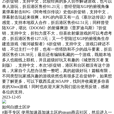
25折促销，支持中文，比较经典的多人合作解谜游戏，也可以
单人游玩，折后港区售价91.21元；曾经登陆XGP的俯视角像
素弹幕射击RPG《阿奇维尔传说》史低6折促销，支持中文，
弹幕射击玩起来很爽，RPG的内容又有一点《塞尔达传说》的
感觉，支持本地双人合作，折后港区售价62.51元；同样曾登
陆XGP，堪比《DOOM》的射爆爽游《普罗迪乌斯》7折促
销，支持中文，折扣力度不大，但喜欢射爆游戏的可以考虑考
虑，折后港区售价127.3元；又一个登陆过XGP的俯视角生存
建造游戏《银河破裂者》6折促销，支持中文，游戏口碑还不
错，不过主打一个肝，也有一些塔防和不少的战斗要素，折后
港区售价128.38元；最后还有编辑私藏的一个游戏，既能本地
多人也能线上联机，并且超级好玩又有趣的《城堡毁灭者 复
刻版》，支持中文，本次5折促销，港区和台区都没有这个游
戏，大家自个儿想办法整一整吧，真的超级好玩！篇幅有限，
不同类型玩家感兴趣的游戏依然也有很多正在促销中，如果想
要了解更多，可以下载西瓜皮365APP，找到并收藏更多你喜
欢的Xbox游戏！同时也欢迎大家为我们提出使用反馈，感谢
各位的支持。
2023-12-05
如何白嫖土区IP
#新手专区
使用加速器加速土区的steam商店社区，然后进入一