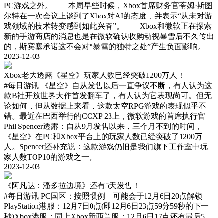
PC游戏之外。 本周早些时候，Xbox首席财务官蒂姆·斯图
尔特在一次会议上谈到了Xbox对AI的态度，并表示“从未对游
戏领域的技术转变感到如此兴奋”。 Xbox和微软正在探索
新的手游商店的消息也是在微软确认收购动视暴雪后不久传出
的，斯宾塞承诺这不会对“暴雪的独特之处”产生负面影响。
2023-12-03
Xbox老大透露《星空》玩家人数已经突破1200万人！
#每日游讯
《星空》自从发售以后一直争议不断，有人认为这
款B社开放世界大作首发翻车了，有人认为它表现尚可。但无
论如何，但从数据上来看，这款太空RPG游戏的表现似乎不
错。最近在巴西举行的CCXP 23上，微软游戏的首席执行官
Phil Spencer透露：自从9月发售以来，三个月不到的时间，
《星空》在PC和Xbox平台上的玩家人数已经突破了1200万
人。Spencer还补充说：这款游戏仍旧是我们旗下工作室中玩
家人数TOP10的游戏之一。
2023-12-03
《阿凡达：潘多拉边境》还有5天发售！
#每日游讯
PC国区：按照惯例，可能会于12月6日20点解锁
PlayStation港服：12月7日0点(即12月6日23点59分59秒的下一
秒)Xbox港服：同上Xbox新西兰服：12月6日17点还有最后5