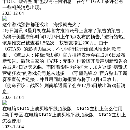
于DLC“破碎空间”也没有任何消息，在今年TGA上或许会有
一些相关消息出现。
2023-12-04
这个游戏预告都还没出，海报就先火了
#每日游讯
R星月初在其官方推特账号上发布了预告的预告，
为将于美国东部时间12月5日上午9点发布的预告片进行预热。
该条推文已被查看1.5亿次，获赞数接近200万。由于
《GTA6》的影响力巨大，不少同行也开始跟风推出同款海
报，《糖豆人：终极淘汰赛》官方推特表示会在12月6日发布
新预告。微软自家的《光环：无限》也紧随其后声明新预告会
在12月4日这天来临。而随着影响力的扩大，加入这场“病毒式
营销狂欢”的游戏公司越来越多，《守望先锋2》官方贴出了新
赛季宣传片链接，并且用同款海报宣布将于12月4日放出。
《使命召唤：战区》则简单透露了会在12月6日放出游戏新消
息。
2023-12-04
在电脑XBOX上购买地平线顶级版，XBOX主机上怎么使用
#新手专区
在电脑XBOX上购买地平线顶级版，XBOX主机上
怎么使用
2023-12-04