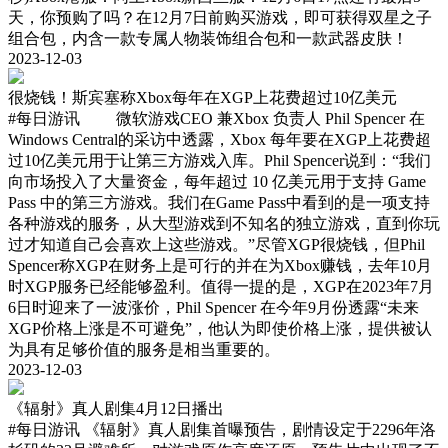
天，你预购了吗？在12月7日前购买游戏，即可获得双星之子
组合包，内含一款专属人物装饰组合包和一款武器皮肤！
2023-12-03
很烧钱！斯宾塞称Xbox每年在XGP上花费超过10亿美元
#每日游讯
微软游戏CEO 兼Xbox 负责人 Phil Spencer 在
Windows Central的采访中透露，Xbox 每年要在XGP上花费超
过10亿美元用于让第三方游戏入库。Phil Spencer说到：“我们
向市场投入了大量资金，每年超过 10 亿美元用于支持 Game
Pass 中的第三方游戏。我们在Game Pass中看到的是一项支持
各种游戏的服务，从大型游戏到不知名的独立游戏，直到你玩
过才知道自己会喜欢上这些游戏。”尽管XGP很烧钱，但Phil
Spencer称XGP在财务上是可行的并在为Xbox赚钱，去年10月
时XGP服务已经能够盈利。值得一提的是，XGP在2023年7月
6日时迎来了一波涨价，Phil Spencer 在今年9月份透露“未来
XGP价格上涨是不可避免”，他认为即使价格上涨，提供被认
为具有足够价值的服务是相当重要的。
2023-12-03
《辐射》真人剧集4月12日播出
#每日游讯
《辐射》真人剧集首曝预告，剧情设定于2296年洛