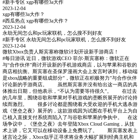
#新手专区
xgp有哪些3a大作
2023-12-04
xgp有哪些3a大作？
#西瓜热点
xgp有哪些3a大作？
2023-12-04
永劫无间怎么和pc玩家联机，怎么搜不到好友
#新手专区
永劫无间怎么和pc玩家联机，怎么搜不到好友
2023-12-04
微软Xbox负责人斯宾塞称微软计划开设新手游商店！
#每日游讯
近日，微软游戏CEO 菲尔·斯宾塞称：微软正在
与“合作伙伴”商讨开设新的手机游戏商店，以与苹果和谷歌的
商店相抗衡。斯宾塞在圣保罗漫画大会上发言时谈到，移动端
是xbox战略的重要组成部分”，微软正在积极努力”与合作伙伴
讨论新的手游商店。 虽然斯宾塞并没有给出这一商店的具
体推出日期，但他表示，“不认为需要等待很久”。 在过去
的几年里，围绕谷歌和苹果对手机游戏的垄断所展开的讨论持
续而激烈。 很多讨论都是围绕着大受欢迎的手机大逃杀游
戏《堡垒之夜》展开的，这款游戏因为试图在手机平台上为自
己植入直接支付系统而陷入了与谷歌和苹果的争执中。 在这
场争议中，《堡垒之夜》去年登陆Xbox Cloud Gaming，从技
术上讲，它又可以在移动设备上免费玩了。 斯宾塞发表上
述言论之际，Xbox似乎正寻求将业务大幅扩展到经典主机和