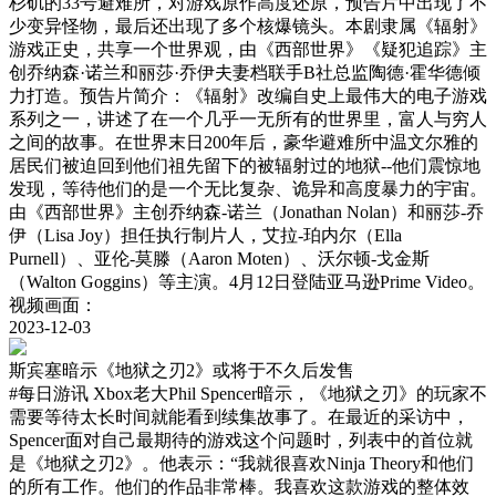
杉矶的33号避难所，对游戏原作高度还原，预告片中出现了不
少变异怪物，最后还出现了多个核爆镜头。本剧隶属《辐射》
游戏正史，共享一个世界观，由《西部世界》《疑犯追踪》主
创乔纳森·诺兰和丽莎·乔伊夫妻档联手B社总监陶德·霍华德倾
力打造。预告片简介：《辐射》改编自史上最伟大的电子游戏
系列之一，讲述了在一个几乎一无所有的世界里，富人与穷人
之间的故事。在世界末日200年后，豪华避难所中温文尔雅的
居民们被迫回到他们祖先留下的被辐射过的地狱--他们震惊地
发现，等待他们的是一个无比复杂、诡异和高度暴力的宇宙。
由《西部世界》主创乔纳森-诺兰（Jonathan Nolan）和丽莎-乔
伊（Lisa Joy）担任执行制片人，艾拉-珀内尔（Ella
Purnell）、亚伦-莫滕（Aaron Moten）、沃尔顿-戈金斯
（Walton Goggins）等主演。4月12日登陆亚马逊Prime Video。
视频画面：
2023-12-03
斯宾塞暗示《地狱之刃2》或将于不久后发售
#每日游讯
Xbox老大Phil Spencer暗示，《地狱之刃》的玩家不
需要等待太长时间就能看到续集故事了。在最近的采访中，
Spencer面对自己最期待的游戏这个问题时，列表中的首位就
是《地狱之刃2》。他表示：“我就很喜欢Ninja Theory和他们
的所有工作。他们的作品非常棒。我喜欢这款游戏的整体效