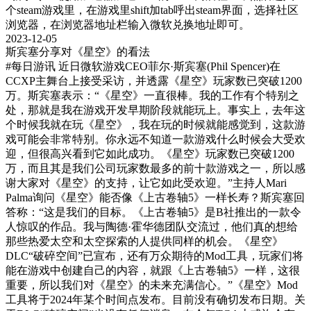
个steam游戏里，在游戏里shift加tab呼出steam界面，选择社区
浏览器，在浏览器地址栏输入微软兑换地址即可。
2023-12-05
斯宾塞分享对《星空》的看法
#每日游讯
近日微软游戏CEO菲尔·斯宾塞(Phil Spencer)在
CCXP主舞台上接受采访，并透露《星空》玩家数已突破1200
万。斯宾塞表示：“《星空》一直很棒。我的工作有个特别之
处，那就是我在游戏开发早期阶段就能玩上。事实上，去年这
个时候我就在玩《星空》，我在玩的时候就能感觉到，这款游
戏可能会非常特别。你永远不知道一款游戏什么时候会大受欢
迎，但很高兴看到它如此成功。《星空》玩家数已突破1200
万，而且其是我们公司玩家数最多的前十款游戏之一，所以感
谢大家对《星空》的支持，让它如此受欢迎。”主持人Mari
Palma询问《星空》能否像《上古卷轴5》一样长寿？斯宾塞回
答称：“这是我们的目标。《上古卷轴5》是B社推出的一款令
人惊叹的作品。我与陶德·霍华德团队交流过，他们真的想给
那些热爱太空和太空探索的人提供同样的机会。《星空》
DLC“破碎空间”已宣布，还有万众期待的Mod工具，玩家们将
能在游戏中创建自己的内容，就跟《上古卷轴5》一样，这很
重要，所以我们对《星空》的未来充满信心。”《星空》Mod
工具将于2024年某个时间点发布。目前没有确切发布日期。关