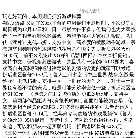
玩点好玩的，本周周促打折游戏推荐
#西瓜热点
又到了Xbox平台的每周促销更新时间，本次促销到
期日期为12月12日和15日，虽然大作不多，但我们也为大家挑
选了一些相当有特色的游戏，希望能够对大家有所帮助。 初
代《渎神》史低25折，支持中文，高难度的横版动作游戏，宗
教题材和独特的艺术风格也相当具有吸引力，折后港区售价
44.35元；前不久刚退出XGP的《诡野西部》本次25折促销，
支持中文，俯视角射击游戏，并且具有一定的CRPG要素，喜
欢高自由度和那种通过决定影响剧情的设定的玩家可以考虑，
折后港区售价70.63元；兽人宝可梦之《中土世界 战争之影 最
终版》史低16折，支持中文，上世代的大作之一，对于中土世
界也有着不错的表现，就是可能分辨率会低一些，折后港区售
价64.33元；《博德之门1+2 增强版》史低2折促销，支持中
文，前两部作品距离3代有很长时间，画面可能较为古早，但
依然是相当经典的CRPG，对该类型感兴趣的可以考虑购入，
折后港区售价71.14元；经典高参与度塔防游戏最新作《兽人
必须死3》35折促销，支持中文，塔防部分做得还不错，也挺
有趣，可以和朋友一起买联机玩，折后港区售价74.85元；
《三位一体》系列4部游戏合集《三位一体 终级典藏版》史低